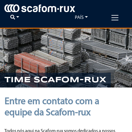
PAÍS
Previous
Ne
TIME SCAFOM-RUX
Entre em contato com a
equipe da Scafom-rux
Todos nós aqui na Scafom-rux somos dedicados a nossos