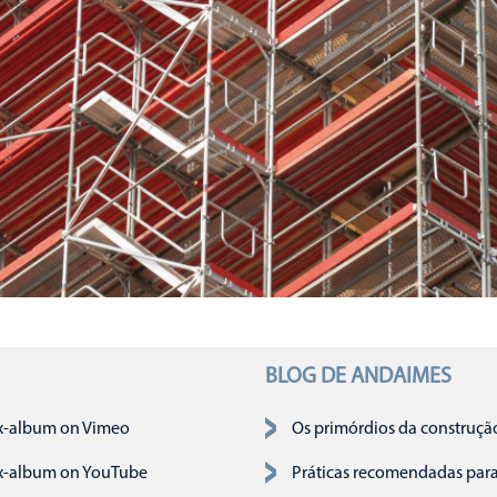
BLOG DE ANDAIMES
ão
x-album on Vimeo
Os primórdios da construçã
x-album on YouTube
Práticas recomendadas par