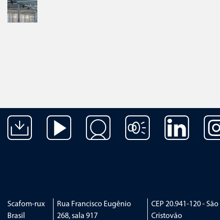
Pular navegação
Scafom-rux
Rua Francisco Eugênio
CEP 20.941-120 - São
Brasil
268, sala 917
Cristovão