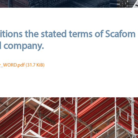
itions the stated terms of Scafom
ed company.
v_WORD.pdf
(31.7 KiB)