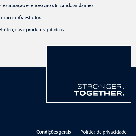
e restauração e renovação utilizando andaimes
ução e infraestrutura
tróleo, gás e produtos químicos
ão
Condições gerais
Política de privacidade