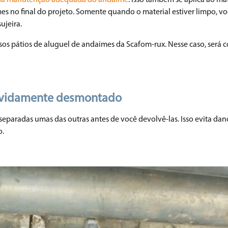
da manutenção adequada do andaime
. Isso também se aplica ao mat
 no final do projeto. Somente quando o material estiver limpo, vo
ujeira.
os pátios de aluguel de andaimes da Scafom-rux. Nesse caso, será
 devidamente desmontado
eparadas umas das outras antes de você devolvê-las. Isso evita dan
o.