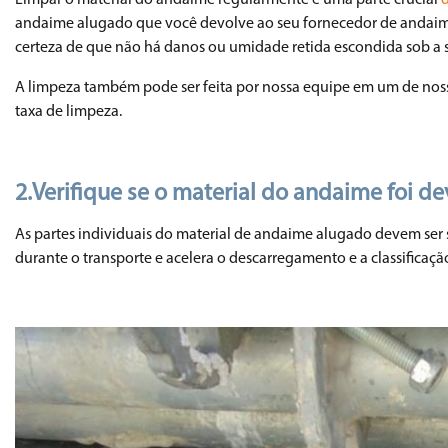
Limpar o material do andaime regularmente é uma parte crucial
andaime alugado que você devolve ao seu fornecedor de andaimes
certeza de que não há danos ou umidade retida escondida sob a s
A limpeza também pode ser feita por nossa equipe em um de noss
taxa de limpeza.
2.
Verifique se o material do andaime foi
As partes individuais do material de andaime alugado devem ser s
durante o transporte e acelera o descarregamento e a classificaçã