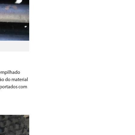
 empilhado
o do material
sportados com