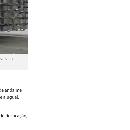
evolve o
l de andaime
e aluguel.
do de locação,